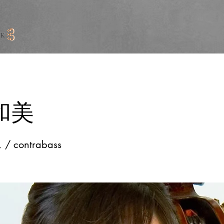
和美
contrabass