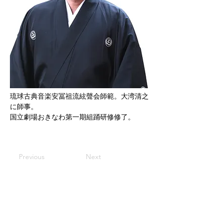
琉球古典音楽安冨祖流絃聲会師範。大湾清之
に師事。
国立劇場おきなわ第一期組踊研修修了。
Previous
Next