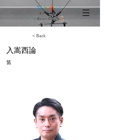
< Back
入嵩西論
笛