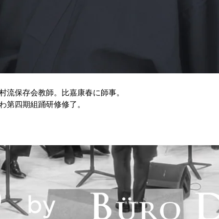
村流保存会教師。比嘉康春に師事。
わ第四期組踊研修修了。