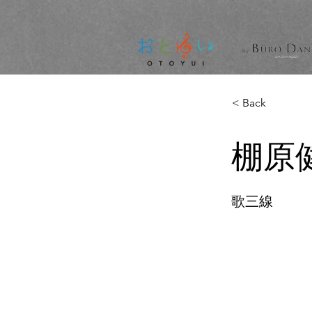
< Back
棚原
歌三線